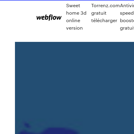
Sweet
Torrenz.com
Antivi
home 3d
gratuit
speed
online
télécharger
boost
version
gratui