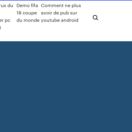
rus du
Demo fifa
Comment ne plus
18 coupe
avoir de pub sur
er pc
du monde
youtube android
t