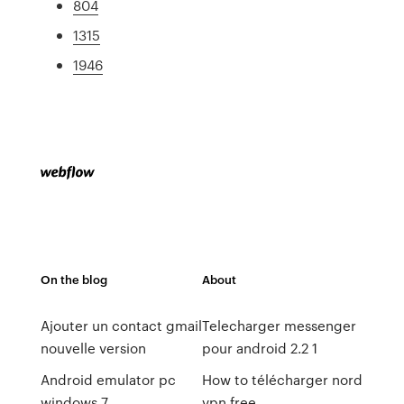
804
1315
1946
On the blog
About
Ajouter un contact gmail
Telecharger messenger
nouvelle version
pour android 2.2 1
Android emulator pc
How to télécharger nord
windows 7
vpn free