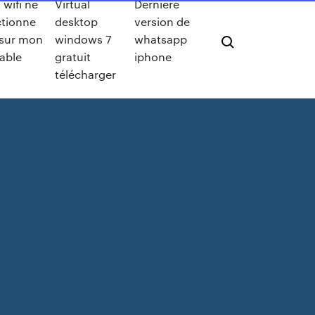
wifi ne
Virtual
Dernière
ctionne
desktop
version de
 sur mon
windows 7
whatsapp
able
gratuit
iphone
télécharger