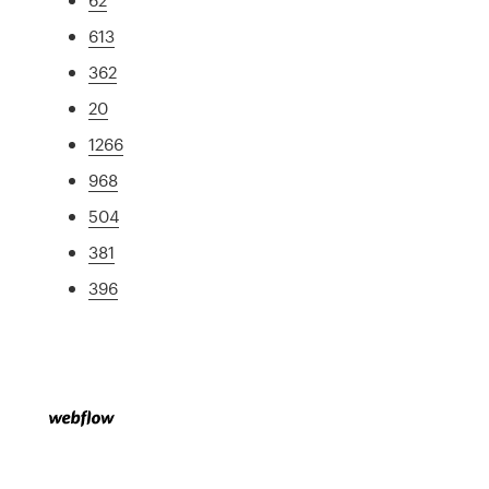
613
362
20
1266
968
504
381
396